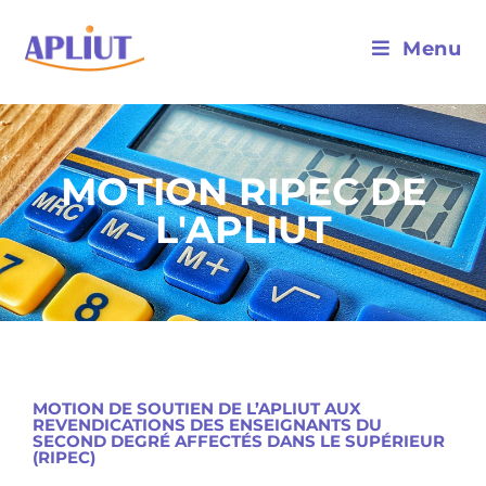
Menu
MOTION RIPEC DE
L'APLIUT
MOTION DE SOUTIEN DE L’APLIUT AUX
REVENDICATIONS DES ENSEIGNANTS DU
SECOND DEGRÉ AFFECTÉS DANS LE SUPÉRIEUR
(RIPEC)